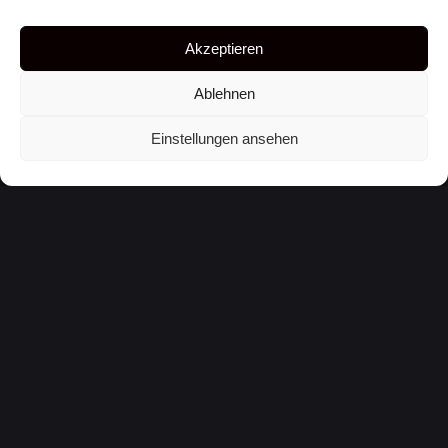
Leave a Reply
Deine E-Mail-Adresse wird nicht veröffentlicht.
Akzeptieren
Erforderliche Felder sind mit
*
markiert
Ablehnen
Name
*
Einstellungen ansehen
E-Mail-Adresse
*
Website
Name, E-Mail-Adresse und Website in diesem
Browser für meinen nächsten Kommentar speichern.