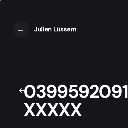
Skip
to
content
Julien Lüssem
0399592091.
XXXXX