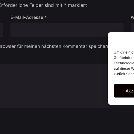
Erforderliche Felder sind mit
*
markiert
E-Mail-Adresse
*
W
Browser für meinen nächsten Kommentar speichern.
Um dir ein 
Geräteinfor
Technologie
auf dieser W
zurückziehs
Akz