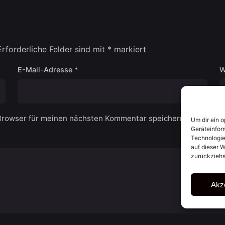
Erforderliche Felder sind mit
*
markiert
E-Mail-Adresse
*
W
Browser für meinen nächsten Kommentar speichern.
Um dir ein 
Geräteinfor
Technologie
auf dieser W
zurückziehs
Akz