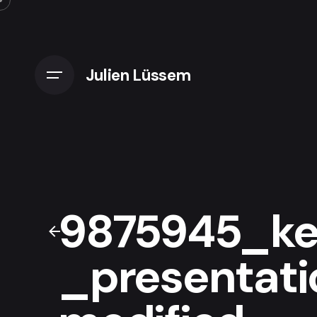
Skip
to
content
Julien Lüssem
9875945_ke
_presentat