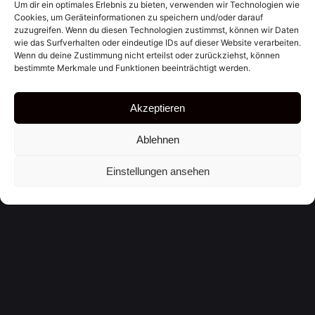
Um dir ein optimales Erlebnis zu bieten, verwenden wir Technologien wie
Deine E-Mail-Adresse wird nicht veröffentlicht.
Cookies, um Geräteinformationen zu speichern und/oder darauf
Erforderliche Felder sind mit
*
markiert
zuzugreifen. Wenn du diesen Technologien zustimmst, können wir Daten
wie das Surfverhalten oder eindeutige IDs auf dieser Website verarbeiten.
Name
*
Wenn du deine Zustimmung nicht erteilst oder zurückziehst, können
bestimmte Merkmale und Funktionen beeinträchtigt werden.
Akzeptieren
E-Mail-Adresse
*
Ablehnen
Einstellungen ansehen
Website
Name, E-Mail-Adresse und Website in diesem
Browser für meinen nächsten Kommentar speichern.
Kommentar
*