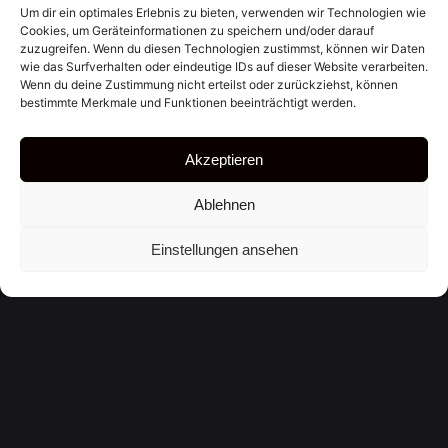
Um dir ein optimales Erlebnis zu bieten, verwenden wir Technologien wie
Deine E-Mail-Adresse wird nicht veröffentlicht.
Cookies, um Geräteinformationen zu speichern und/oder darauf
Erforderliche Felder sind mit
*
markiert
zuzugreifen. Wenn du diesen Technologien zustimmst, können wir Daten
wie das Surfverhalten oder eindeutige IDs auf dieser Website verarbeiten.
Name
*
Wenn du deine Zustimmung nicht erteilst oder zurückziehst, können
bestimmte Merkmale und Funktionen beeinträchtigt werden.
Akzeptieren
E-Mail-Adresse
*
Ablehnen
Einstellungen ansehen
Website
Name, E-Mail-Adresse und Website in diesem
Browser für meinen nächsten Kommentar speichern.
Kommentar
*