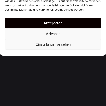
wie das Surfverhalten oder eindeutige IDs auf dieser Website verarbeiten.
Wenn du deine Zustimmung nicht erteilst oder zurückziehst, können
bestimmte Merkmale und Funktionen beeinträchtigt werden.
E-Mail-Adresse
*
Akzeptieren
Ablehnen
Website
Einstellungen ansehen
Name, E-Mail-Adresse und Website in diesem
Browser für meinen nächsten Kommentar speichern.
Kommentar
*