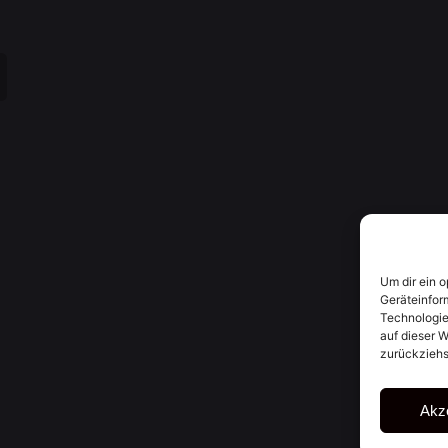
Um dir ein 
Geräteinfor
Technologie
auf dieser W
zurückziehs
Akz