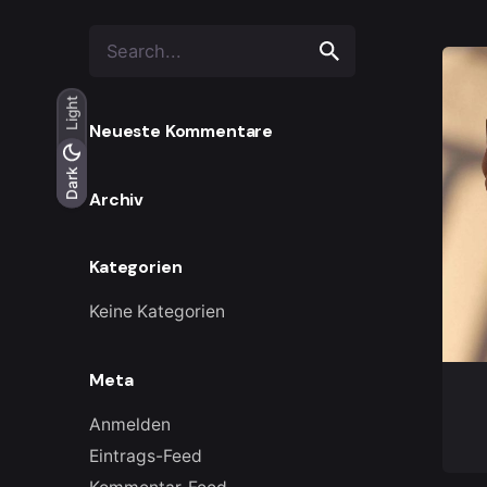
S
e
a
Light
r
Neueste Kommentare
c
h
Light
Dark
Dark
f
Archiv
o
r
Kategorien
Keine Kategorien
Meta
Anmelden
Eintrags-Feed