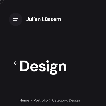
S
k
i
Julien Lüssem
p
t
o
c
o
n
t
Design
e
n
t
Home
Portfolio
Category: Design