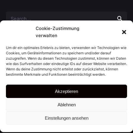
S
e
Cookie-Zustimmung
a
Neueste Kommentare
verwalten
r
c
Um dir ein optimales Erlebnis zu bieten, verwenden wir Technologien wie
Archiv
h
Cookies, um Geräteinformationen zu speichern und/oder darauf
f
zuzugreifen. Wenn du diesen Technologien zustimmst, können wir Daten
Kategorien
o
wie das Surfverhalten oder eindeutige IDs auf dieser Website verarbeiten.
Wenn du deine Zustimmung nicht erteilst oder zurückziehst, können
r
Keine Kategorien
bestimmte Merkmale und Funktionen beeinträchtigt werden.
Meta
Akzeptieren
Anmelden
Ablehnen
Eintrags-Feed
Kommentar-Feed
Einstellungen ansehen
WordPress.org