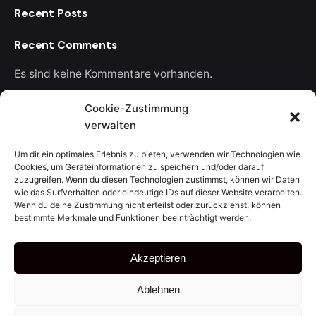
Recent Posts
Recent Comments
Es sind keine Kommentare vorhanden.
Cookie-Zustimmung
verwalten
Um dir ein optimales Erlebnis zu bieten, verwenden wir Technologien wie
Julien
Cookies, um Geräteinformationen zu speichern und/oder darauf
zuzugreifen. Wenn du diesen Technologien zustimmst, können wir Daten
Leave a Reply
wie das Surfverhalten oder eindeutige IDs auf dieser Website verarbeiten.
Wenn du deine Zustimmung nicht erteilst oder zurückziehst, können
bestimmte Merkmale und Funktionen beeinträchtigt werden.
Deine E-Mail-Adresse wird nicht veröffentlicht.
Erforderliche Felder sind mit
*
markiert
Akzeptieren
Name
*
Ablehnen