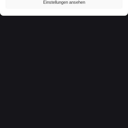
Einstellungen ansehen
E-Mail-Adresse
*
Website
Name, E-Mail-Adresse und Website in diesem
Browser für meinen nächsten Kommentar speichern.
Kommentar
*